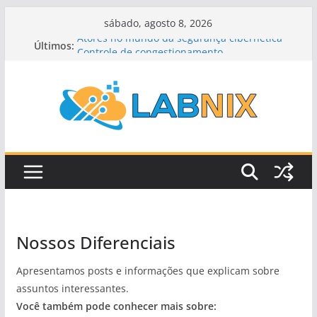
Pular
sábado, agosto 8, 2026
para
Atores no mundo da segurança cibernética
Últimos:
Controle de congestionamento
o
Roteamento por estado de enlace
conteúdo
Roteamento por vetor de distância
Roteamento Dinâmico
Nossos Diferenciais
Apresentamos posts e informações que explicam sobre
assuntos interessantes.
Você também pode conhecer mais sobre: