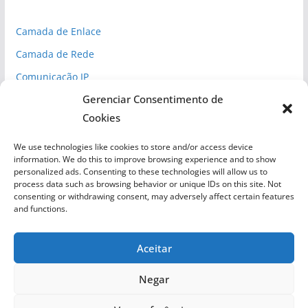
Camada de Enlace
Camada de Rede
Comunicação IP
Gerenciar Consentimento de
Espaço Cibernético
Cookies
Inteligência Competitiva
Normas de Segurança
We use technologies like cookies to store and/or access device
information. We do this to improve browsing experience and to show
Redes
personalized ads. Consenting to these technologies will allow us to
process data such as browsing behavior or unique IDs on this site. Not
Segurança Cibernética
consenting or withdrawing consent, may adversely affect certain features
and functions.
Aceitar
Negar
Copyright © 2026
LabNix
. Todos os direitos reservados.