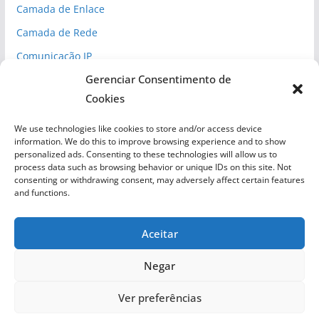
Camada de Enlace
Camada de Rede
Comunicação IP
Gerenciar Consentimento de
Espaço Cibernético
Cookies
Inteligência Competitiva
Normas de Segurança
We use technologies like cookies to store and/or access device
information. We do this to improve browsing experience and to show
Redes
personalized ads. Consenting to these technologies will allow us to
process data such as browsing behavior or unique IDs on this site. Not
Segurança Cibernética
consenting or withdrawing consent, may adversely affect certain features
and functions.
Aceitar
Negar
Copyright © 2026
LabNix
. Todos os direitos reservados.
Ver preferências
Astra Empreendedorismo Sistemas e Treinamentos LTDA -