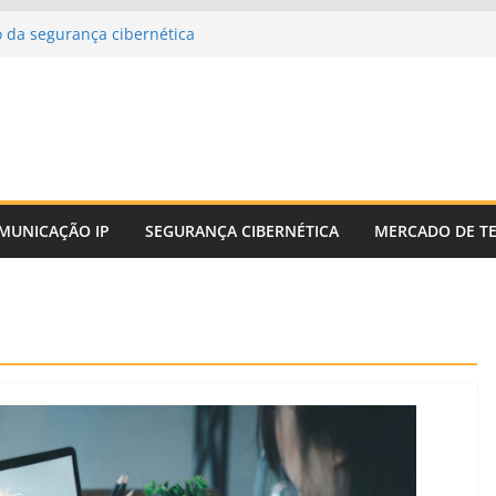
 da segurança cibernética
gestionamento
estado de enlace
etor de distância
âmico
MUNICAÇÃO IP
SEGURANÇA CIBERNÉTICA
MERCADO DE T