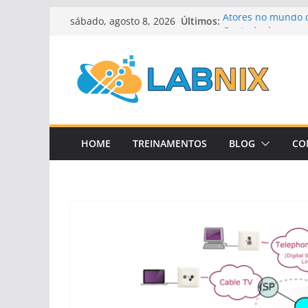
Pular
Últimos:
Atores no mundo d
sábado, agosto 8, 2026
para
Controle de cong
Roteamento por es
o
Roteamento por ve
conteúdo
Roteamento Dinâ
HOME
TREINAMENTOS
BLOG
CO