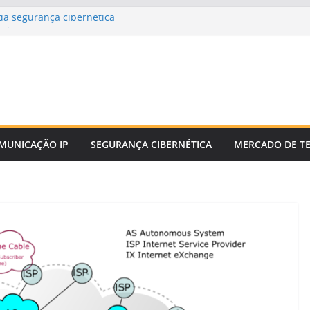
a segurança cibernética
estionamento
tado de enlace
tor de distância
mico
MUNICAÇÃO IP
SEGURANÇA CIBERNÉTICA
MERCADO DE T