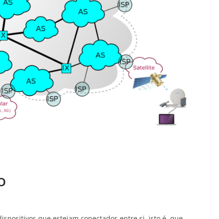
o
positivos que estejam conectados entre si, isto é, que