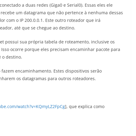
onectado a duas redes (Giga0 e Serial0). Essas eles ele
e recebe um datagrama que não pertence à nenhuma dessas
r com o IP 200.0.0.1. Este outro roteador que irá
eador, até que se chegue ao destino.
et possui sua própria tabela de roteamento, inclusive os
 Isso ocorre porque eles precisam encaminhar pacote para
 o destino.
o fazem encaminhamento. Estes dispositivos serão
nharem os datagramas para outros roteadores.
tube.com/watch?v=KQmyLZ2FpCg
], que explica como