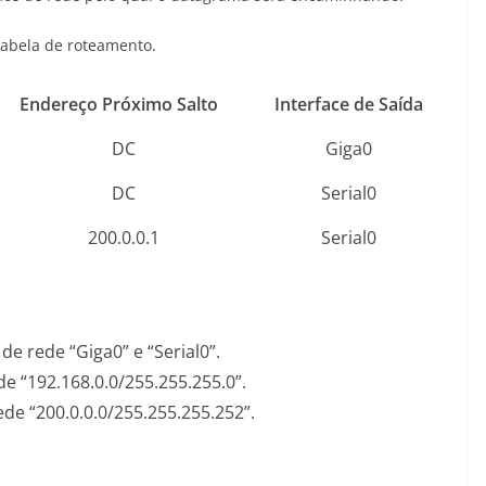
abela de roteamento.
Endereço Próximo Salto
Interface de Saída
DC
Giga0
DC
Serial0
200.0.0.1
Serial0
e rede “Giga0” e “Serial0”.
de “192.168.0.0/255.255.255.0”.
ede “200.0.0.0/255.255.255.252”.