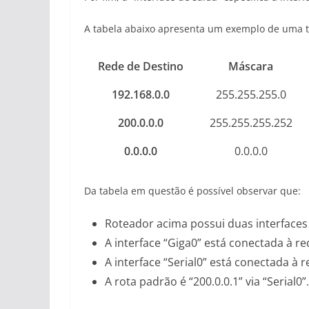
A tabela abaixo apresenta um exemplo de uma t
Rede de Destino
Máscara
192.168.0.0
255.255.255.0
200.0.0.0
255.255.255.252
0.0.0.0
0.0.0.0
Da tabela em questão é possível observar que:
Roteador acima possui duas interfaces d
A interface “Giga0” está conectada à re
A interface “Serial0” está conectada à r
A rota padrão é “200.0.0.1” via “Serial0”.