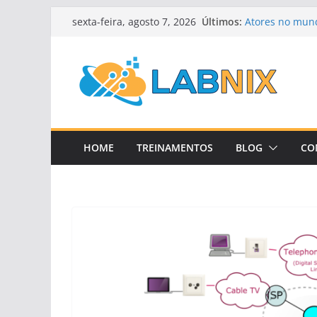
Pular
Últimos:
Atores no mund
sexta-feira, agosto 7, 2026
para
Controle de c
Roteamento po
o
Roteamento por
conteúdo
Roteamento Di
HOME
TREINAMENTOS
BLOG
CO