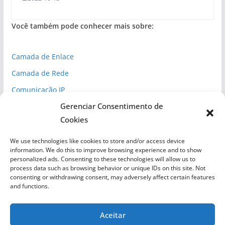
Você também pode conhecer mais sobre:
Camada de Enlace
Camada de Rede
Comunicação IP
Gerenciar Consentimento de
Espaço Cibernético
Cookies
Inteligência Competitiva
Normas de Segurança
We use technologies like cookies to store and/or access device
information. We do this to improve browsing experience and to show
Redes
personalized ads. Consenting to these technologies will allow us to
process data such as browsing behavior or unique IDs on this site. Not
Segurança Cibernética
consenting or withdrawing consent, may adversely affect certain features
and functions.
Aceitar