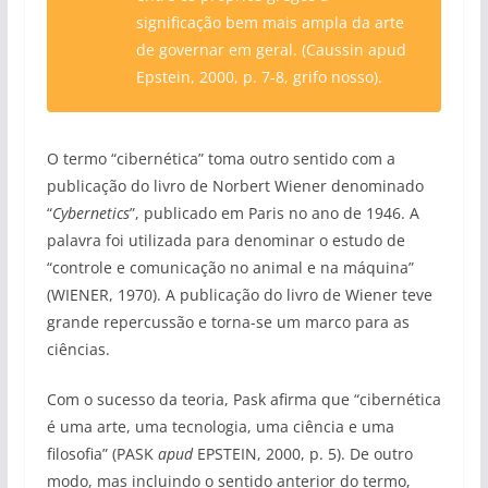
significação bem mais ampla da arte
de governar em geral. (Caussin apud
Epstein, 2000, p. 7-8, grifo nosso).
O termo “cibernética” toma outro sentido com a
publicação do livro de Norbert Wiener denominado
“
Cybernetics
”, publicado em Paris no ano de 1946. A
palavra foi utilizada para denominar o estudo de
“controle e comunicação no animal e na máquina”
(WIENER, 1970). A publicação do livro de Wiener teve
grande repercussão e torna-se um marco para as
ciências.
Com o sucesso da teoria, Pask afirma que “cibernética
é uma arte, uma tecnologia, uma ciência e uma
filosofia” (PASK
apud
EPSTEIN, 2000, p. 5). De outro
modo, mas incluindo o sentido anterior do termo,