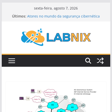
Pular
sexta-feira, agosto 7, 2026
para
Últimos:
Atores no mundo da segurança cibernética
o
Controle de congestionamento
Roteamento por estado de enlace
conteúdo
Roteamento por vetor de distância
Roteamento Dinâmico