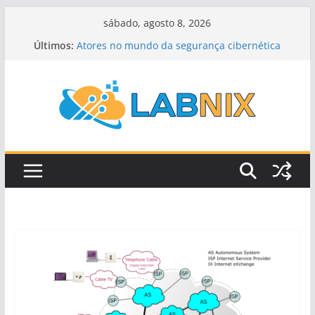
Pular
sábado, agosto 8, 2026
para
Últimos:
Atores no mundo da segurança cibernética
o
Controle de congestionamento
Roteamento por estado de enlace
conteúdo
Roteamento por vetor de distância
Roteamento Dinâmico