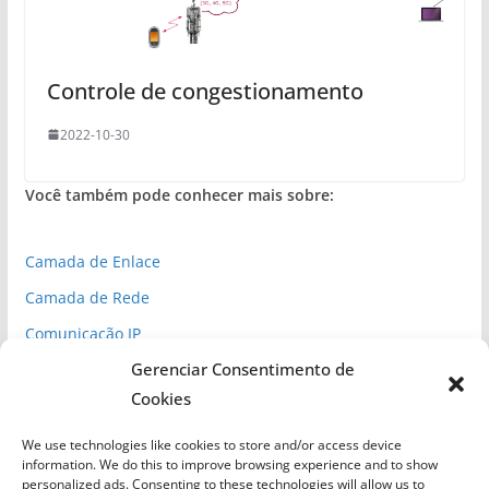
Controle de congestionamento
2022-10-30
Você também pode conhecer mais sobre:
Camada de Enlace
Camada de Rede
Comunicação IP
Gerenciar Consentimento de
Espaço Cibernético
Cookies
Inteligência Competitiva
Normas de Segurança
We use technologies like cookies to store and/or access device
information. We do this to improve browsing experience and to show
Redes
personalized ads. Consenting to these technologies will allow us to